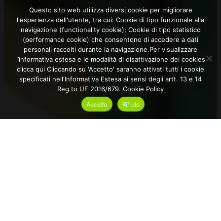
Questo sito web utilizza diversi cookie per migliorare
l'esperienza dell'utente, tra cui: Cookie di tipo funzionale alla
navigazione (functionality cookie); Cookie di tipo statistico
(performance cookie) che consentono di accedere a dati
personali raccolti durante la navigazione.Per visualizzare
l’informativa estesa e le modalità di disattivazione dei cookies
clicca qui Cliccando su 'Accetto' saranno attivati tutti i cookie
specificati nell'Informativa Estesa ai sensi degli artt. 13 e 14
Reg.to UE 2016/679.
Cookie Policy
Accetto
Rifiuto