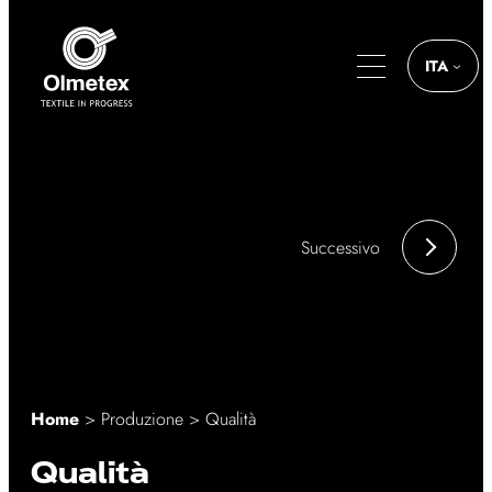
Vai
al
contenuto
ITA
Successivo
Home
>
Produzione
> Qualità
Qualità