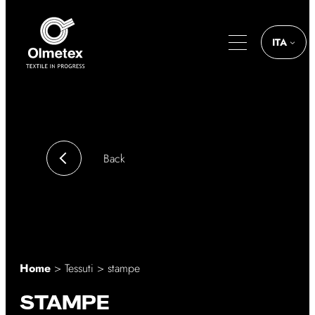
Vai
al
contenuto
ITA
Back
Home
>
Tessuti
> stampe
STAMPE